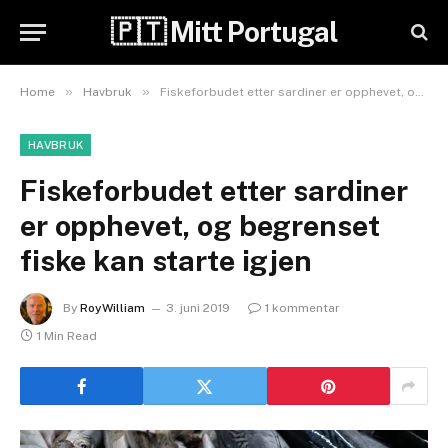
🇵🇹 Mitt Portugal
»
»
Home
Havbruk
Fiskeforbudet etter sardiner er opphevet, og begrenset fiske kan starte igjen
HAVBRUK
Fiskeforbudet etter sardiner
er opphevet, og begrenset
fiske kan starte igjen
By
RoyWilliam
3. juni 2019
1 kommentar
1 Min Read