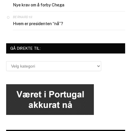
Nye krav om å forby Chega
til
BERNARD
Hvem er presidenten “nå”?
GÅ DIREKTE TIL:
Gå
direkte
til: