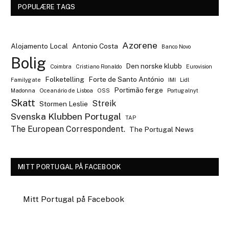
POPULÆRE TAGS
Azorene
Alojamento Local
Antonio Costa
Banco Novo
Bolig
Den norske klubb
Coimbra
Cristiano Ronaldo
Eurovision
Folketelling
Forte de Santo António
Familygate
IMI
Lidl
Portimão ferge
Madonna
Oceanário de Lisboa
OSS
Portugalnyt
Skatt
Streik
Stormen Leslie
Svenska Klubben Portugal
TAP
The European Correspondent.
The Portugal News
MITT PORTUGAL PÅ FACEBOOK
Mitt Portugal på Facebook