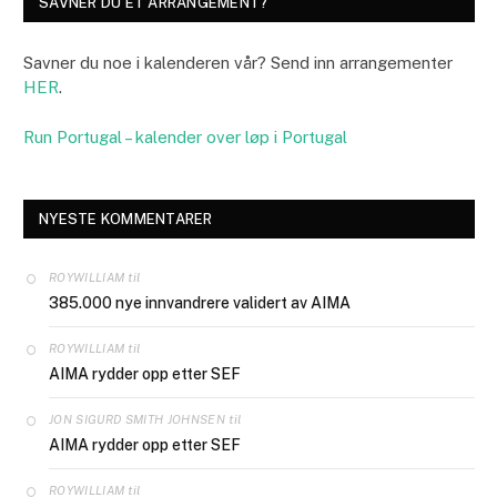
SAVNER DU ET ARRANGEMENT?
Savner du noe i kalenderen vår? Send inn arrangementer
HER
.
Run Portugal – kalender over løp i Portugal
NYESTE KOMMENTARER
til
ROYWILLIAM
385.000 nye innvandrere validert av AIMA
til
ROYWILLIAM
AIMA rydder opp etter SEF
til
JON SIGURD SMITH JOHNSEN
AIMA rydder opp etter SEF
til
ROYWILLIAM