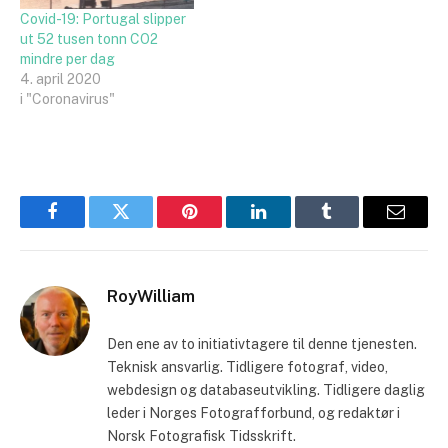
Covid-19: Portugal slipper
ut 52 tusen tonn CO2
mindre per dag
4. april 2020
i "Coronavirus"
Facebook
Twitter
Pinterest
LinkedIn
Tumblr
Email
RoyWilliam
Den ene av to initiativtagere til denne tjenesten.
Teknisk ansvarlig. Tidligere fotograf, video,
webdesign og databaseutvikling. Tidligere daglig
leder i Norges Fotografforbund, og redaktør i
Norsk Fotografisk Tidsskrift.