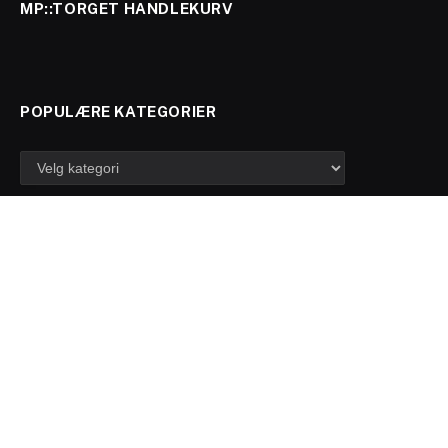
MP::TORGET HANDLEKURV
POPULÆRE KATEGORIER
Populære
kategorier
Facebook
X
Instagram
Pinterest
(Twitter)
© 2017 - 2026 TROLL Media Roy William Gabrielsen. Designed by
ThemeSphere
.