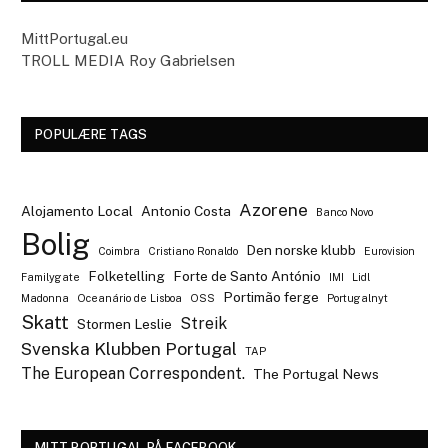
MittPortugal.eu
TROLL MEDIA Roy Gabrielsen
POPULÆRE TAGS
Azorene
Alojamento Local
Antonio Costa
Banco Novo
Bolig
Den norske klubb
Coimbra
Cristiano Ronaldo
Eurovision
Folketelling
Forte de Santo António
Familygate
IMI
Lidl
Portimão ferge
Madonna
Oceanário de Lisboa
OSS
Portugalnyt
Skatt
Streik
Stormen Leslie
Svenska Klubben Portugal
TAP
The European Correspondent.
The Portugal News
MITT PORTUGAL PÅ FACEBOOK