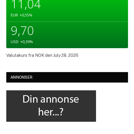
11,04
EUR
+0,55
%
9,70
USD
+0,39
%
Valutakurs fra
NOK
den July 28, 2026
ANNONSER: