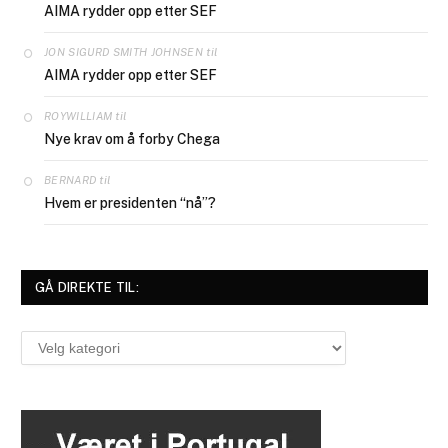
AIMA rydder opp etter SEF
til
JON SIGURD SMITH JOHNSEN
AIMA rydder opp etter SEF
til
ROYWILLIAM
Nye krav om å forby Chega
til
BERNARD
Hvem er presidenten “nå”?
GÅ DIREKTE TIL:
Gå
direkte
til: