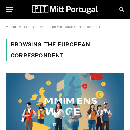
🇵🇹 Mitt Portugal
»
Home
Posts Tagged "The European Correspondent."
BROWSING:
THE EUROPEAN
CORRESPONDENT.