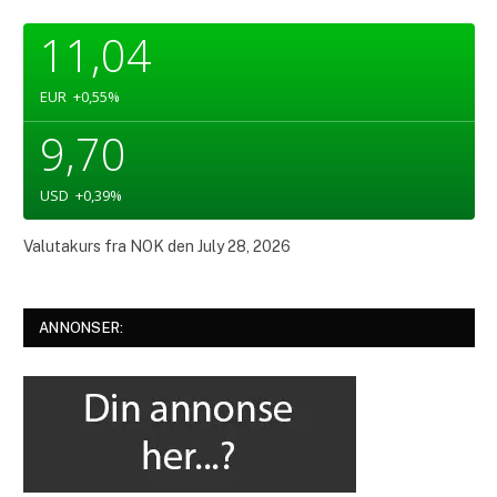
11,04
EUR
+0,55
%
9,70
USD
+0,39
%
Valutakurs fra
NOK
den July 28, 2026
ANNONSER: