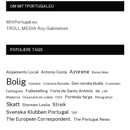
OM MITTPORTUGAL.EU
MittPortugal.eu
TROLL MEDIA Roy Gabrielsen
POPULÆRE TAGS
Azorene
Alojamento Local
Antonio Costa
Banco Novo
Bolig
Den norske klubb
Coimbra
Cristiano Ronaldo
Eurovision
Folketelling
Forte de Santo António
Familygate
IMI
Lidl
Portimão ferge
Madonna
Oceanário de Lisboa
OSS
Portugalnyt
Skatt
Streik
Stormen Leslie
Svenska Klubben Portugal
TAP
The European Correspondent.
The Portugal News