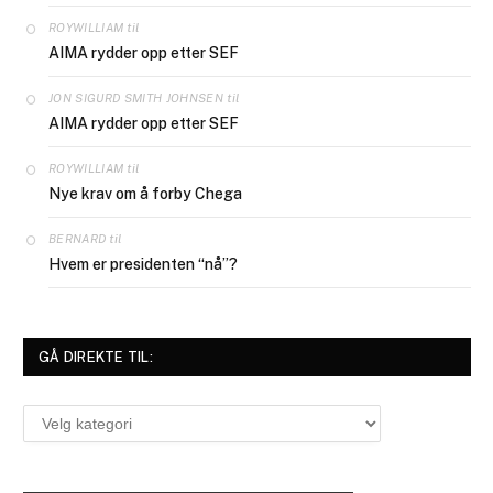
til
ROYWILLIAM
AIMA rydder opp etter SEF
til
JON SIGURD SMITH JOHNSEN
AIMA rydder opp etter SEF
til
ROYWILLIAM
Nye krav om å forby Chega
til
BERNARD
Hvem er presidenten “nå”?
GÅ DIREKTE TIL:
Gå
direkte
til: