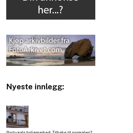
Nyeste innlegg:
Portugals boligmarked: Tilbake til normalen?