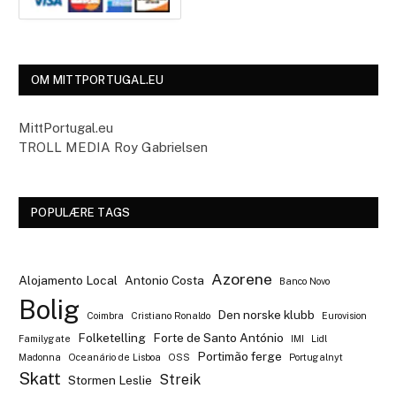
OM MITTPORTUGAL.EU
MittPortugal.eu
TROLL MEDIA Roy Gabrielsen
POPULÆRE TAGS
Azorene
Alojamento Local
Antonio Costa
Banco Novo
Bolig
Den norske klubb
Coimbra
Cristiano Ronaldo
Eurovision
Folketelling
Forte de Santo António
Familygate
IMI
Lidl
Portimão ferge
Madonna
Oceanário de Lisboa
OSS
Portugalnyt
Skatt
Streik
Stormen Leslie