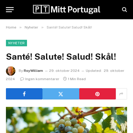
🇵🇹 Mitt Portugal
»
»
Home
Nyheter
Santé! Salute! Salud! Skål!
NYHETER
Santé! Salute! Salud! Skål!
By
RoyWilliam
29. oktober 2024
Updated:
29. oktober
2024
Ingen kommentarer
1 Min Read