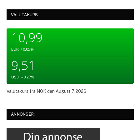
VALUTAKURS
10,99
EUR
+0,05
%
9,51
USD
–0,27
%
Valutakurs fra
NOK
den August 7, 2026
ANNONSER: