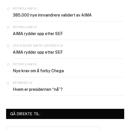
til
ROYWILLIAM
385.000 nye innvandrere validert av AIMA
til
ROYWILLIAM
AIMA rydder opp etter SEF
til
JON SIGURD SMITH JOHNSEN
AIMA rydder opp etter SEF
til
ROYWILLIAM
Nye krav om å forby Chega
til
BERNARD
Hvem er presidenten “nå”?
GÅ DIREKTE TIL:
Gå