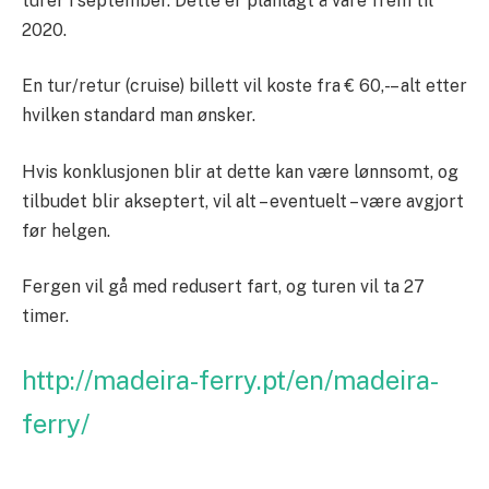
turer i september. Dette er planlagt å vare frem til
2020.
En tur/retur (cruise) billett vil koste fra € 60,- – alt etter
hvilken standard man ønsker.
Hvis konklusjonen blir at dette kan være lønnsomt, og
tilbudet blir akseptert, vil alt – eventuelt – være avgjort
før helgen.
Fergen vil gå med redusert fart, og turen vil ta 27
timer.
http://madeira-ferry.pt/en/madeira-
ferry/