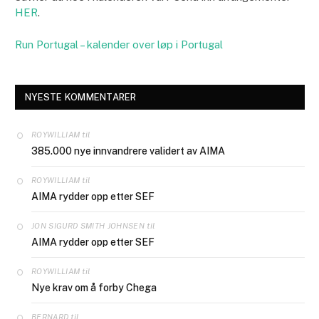
HER
.
Run Portugal – kalender over løp i Portugal
NYESTE KOMMENTARER
til
ROYWILLIAM
385.000 nye innvandrere validert av AIMA
til
ROYWILLIAM
AIMA rydder opp etter SEF
til
JON SIGURD SMITH JOHNSEN
AIMA rydder opp etter SEF
til
ROYWILLIAM
Nye krav om å forby Chega
til
BERNARD