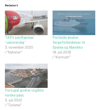
Relatert
TAP’s juleflypriser
Portimão ønsker
“uanstendig”
fergeforbindelser til
3. november 2020
Spania og Marokko
i "Nyheter"
18. juli 2018
i "Kortnytt"
Portugal godtar utgåtte
norske pass
5. juli 2022
i "Turisme"