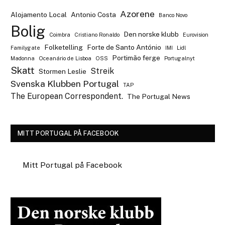
Azorene
Alojamento Local
Antonio Costa
Banco Novo
Bolig
Den norske klubb
Coimbra
Cristiano Ronaldo
Eurovision
Folketelling
Forte de Santo António
Familygate
IMI
Lidl
Portimão ferge
Madonna
Oceanário de Lisboa
OSS
Portugalnyt
Skatt
Streik
Stormen Leslie
Svenska Klubben Portugal
TAP
The European Correspondent.
The Portugal News
MITT PORTUGAL PÅ FACEBOOK
Mitt Portugal på Facebook