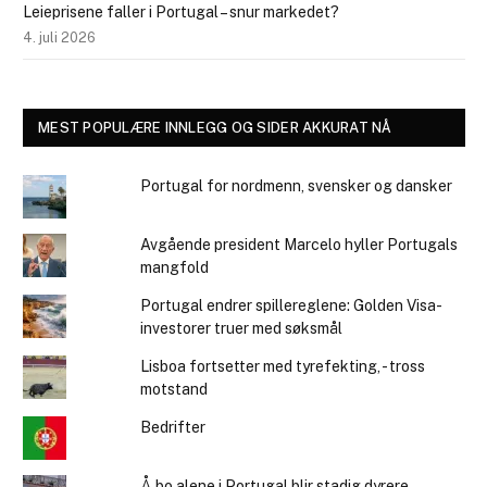
Leieprisene faller i Portugal – snur markedet?
4. juli 2026
MEST POPULÆRE INNLEGG OG SIDER AKKURAT NÅ
Portugal for nordmenn, svensker og dansker
Avgående president Marcelo hyller Portugals
mangfold
Portugal endrer spillereglene: Golden Visa-
investorer truer med søksmål
Lisboa fortsetter med tyrefekting, - tross
motstand
Bedrifter
Å bo alene i Portugal blir stadig dyrere