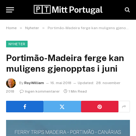
🇵🇹 Mitt Portugal
»
»
Home
Nyheter
Portimão-Madeira ferge kan muligens gjenopptas i juni
NYHETER
Portimão-Madeira ferge kan
muligens gjenopptas i juni
By
RoyWilliam
16. mai 2018
Updated:
28. november
2018
Ingen kommentarer
1 Min Read