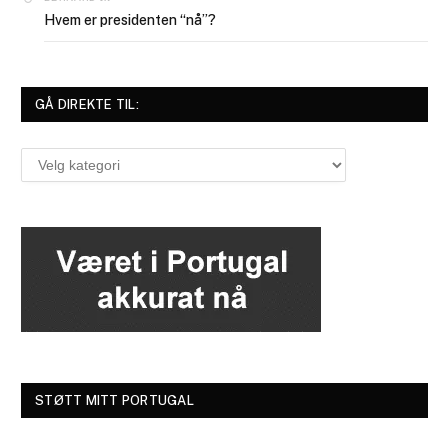
Hvem er presidenten “nå”?
GÅ DIREKTE TIL:
Gå
direkte
til:
STØTT MITT PORTUGAL