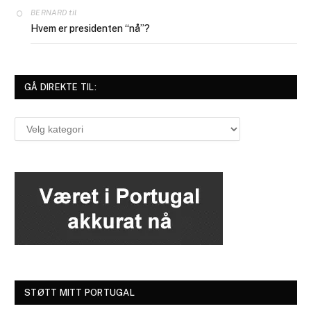
til
BERNARD
Hvem er presidenten “nå”?
GÅ DIREKTE TIL:
Gå
direkte
til:
STØTT MITT PORTUGAL