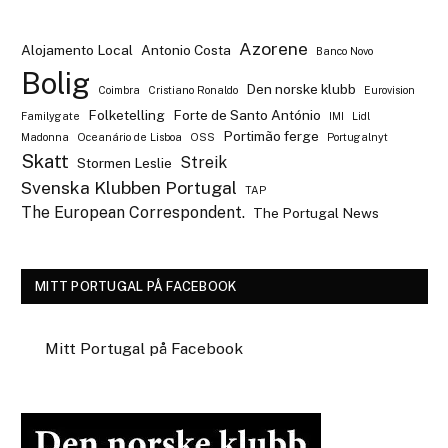
Azorene
Alojamento Local
Antonio Costa
Banco Novo
Bolig
Den norske klubb
Coimbra
Cristiano Ronaldo
Eurovision
Folketelling
Forte de Santo António
Familygate
IMI
Lidl
Portimão ferge
Madonna
Oceanário de Lisboa
OSS
Portugalnyt
Skatt
Streik
Stormen Leslie
Svenska Klubben Portugal
TAP
The European Correspondent.
The Portugal News
MITT PORTUGAL PÅ FACEBOOK
Mitt Portugal på Facebook