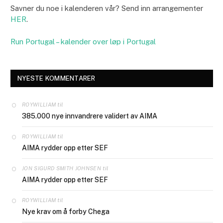
Savner du noe i kalenderen vår? Send inn arrangementer
HER
.
Run Portugal – kalender over løp i Portugal
NYESTE KOMMENTARER
til
ROYWILLIAM
385.000 nye innvandrere validert av AIMA
til
ROYWILLIAM
AIMA rydder opp etter SEF
til
JON SIGURD SMITH JOHNSEN
AIMA rydder opp etter SEF
til
ROYWILLIAM
Nye krav om å forby Chega