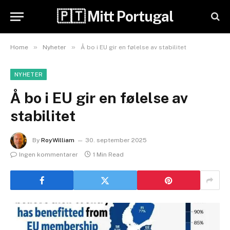
🇵🇹 Mitt Portugal
»
»
Home
Nyheter
Å bo i EU gir en følelse av stabilitet
NYHETER
Å bo i EU gir en følelse av
stabilitet
By
RoyWilliam
30. september 2025
Ingen kommentarer
1 Min Read