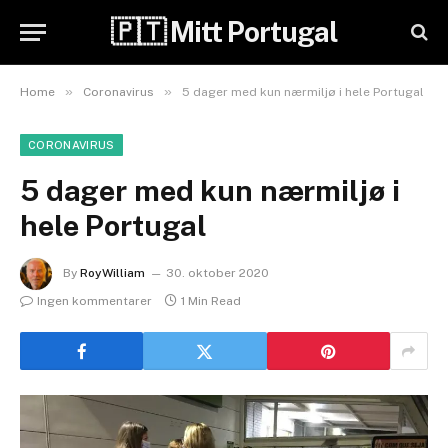
🇵🇹 Mitt Portugal
»
»
Home
Coronavirus
5 dager med kun nærmiljø i hele Portugal
CORONAVIRUS
5 dager med kun nærmiljø i
hele Portugal
By
RoyWilliam
30. oktober 2020
Ingen kommentarer
1 Min Read