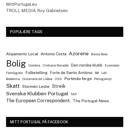
MittPortugal.eu
TROLL MEDIA Roy Gabrielsen
POPULÆRE TAGS
Azorene
Alojamento Local
Antonio Costa
Banco Novo
Bolig
Den norske klubb
Coimbra
Cristiano Ronaldo
Eurovision
Folketelling
Forte de Santo António
Familygate
IMI
Lidl
Portimão ferge
Madonna
Oceanário de Lisboa
OSS
Portugalnyt
Skatt
Streik
Stormen Leslie
Svenska Klubben Portugal
TAP
The European Correspondent.
The Portugal News
MITT PORTUGAL PÅ FACEBOOK