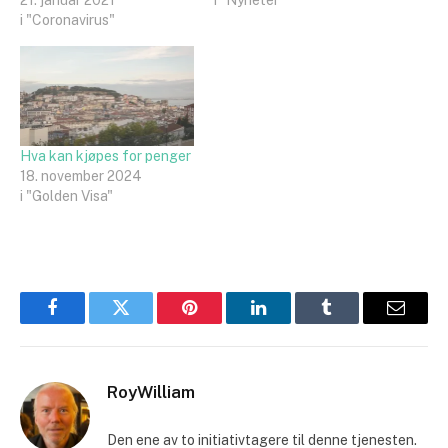
21. januar 2021
i "Nyheter"
i "Coronavirus"
Hva kan kjøpes for penger
18. november 2024
i "Golden Visa"
Facebook
Twitter
Pinterest
LinkedIn
Tumblr
Email
RoyWilliam
Den ene av to initiativtagere til denne tjenesten.