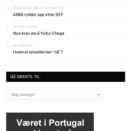
til
JON SIGURD SMITH JOHNSEN
AIMA rydder opp etter SEF
til
ROYWILLIAM
Nye krav om å forby Chega
til
BERNARD
Hvem er presidenten “nå”?
GÅ DIREKTE TIL:
Gå
direkte
til: