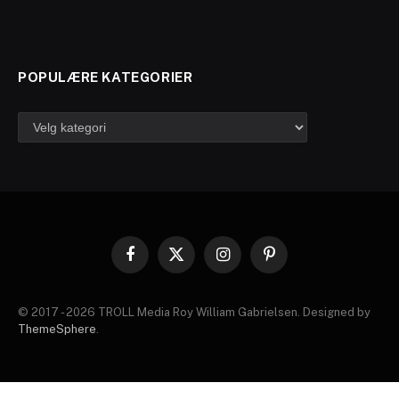
POPULÆRE KATEGORIER
Populære
kategorier
Facebook
X
Instagram
Pinterest
(Twitter)
© 2017 - 2026 TROLL Media Roy William Gabrielsen. Designed by
ThemeSphere
.