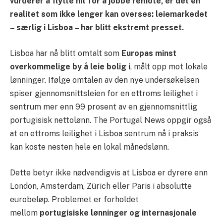
vurderer å flytte hit for å jobbe remote, er det én
realitet som ikke lenger kan overses: leiemarkedet
– særlig i Lisboa – har blitt ekstremt presset.
Lisboa har nå blitt omtalt som
Europas minst
overkommelige by å leie bolig i
, målt opp mot lokale
lønninger. Ifølge omtalen av den nye undersøkelsen
spiser gjennomsnittsleien for en ettroms leilighet i
sentrum mer enn 99 prosent av en gjennomsnittlig
portugisisk nettolønn. The Portugal News oppgir også
at en ettroms leilighet i Lisboa sentrum nå i praksis
kan koste nesten hele en lokal månedslønn.
Dette betyr ikke nødvendigvis at Lisboa er dyrere enn
London, Amsterdam, Zürich eller Paris i absolutte
eurobeløp. Problemet er forholdet
mellom
portugisiske lønninger og internasjonale