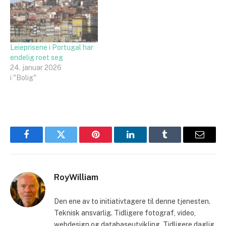
Leieprisene i Portugal har
endelig roet seg
24. januar 2026
i "Bolig"
Facebook
Twitter
Pinterest
LinkedIn
Tumblr
Email
RoyWilliam
Den ene av to initiativtagere til denne tjenesten.
Teknisk ansvarlig. Tidligere fotograf, video,
webdesign og databaseutvikling. Tidligere daglig