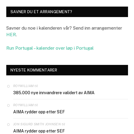
SAVNER DU ET ARRANGEMENT?
Savner du noe i kalenderen vår? Send inn arrangementer
HER
.
Run Portugal – kalender over løp i Portugal
NYESTE KOMMENTARER
til
ROYWILLIAM
385.000 nye innvandrere validert av AIMA
til
ROYWILLIAM
AIMA rydder opp etter SEF
til
JON SIGURD SMITH JOHNSEN
AIMA rydder opp etter SEF