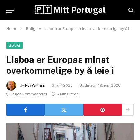
🇵🇹 Mitt Portugal
»
»
Home
Bolig
Lisboa er Europas minst overkommelige by å leie i
BOLIG
Lisboa er Europas minst
overkommelige by å leie i
By
RoyWilliam
3. juni 2026
Updated:
19. juni 2026
Ingen kommentarer
6 Mins Read