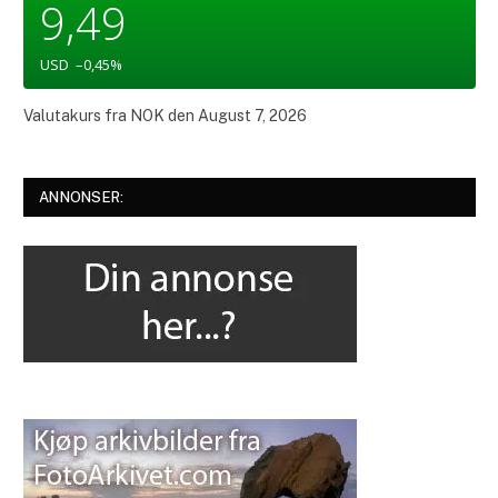
9,49
USD
–0,45
%
Valutakurs fra
NOK
den August 7, 2026
ANNONSER: