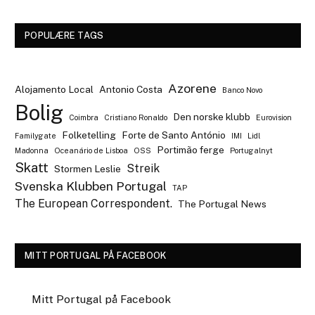
POPULÆRE TAGS
Azorene
Alojamento Local
Antonio Costa
Banco Novo
Bolig
Den norske klubb
Coimbra
Cristiano Ronaldo
Eurovision
Folketelling
Forte de Santo António
Familygate
IMI
Lidl
Portimão ferge
Madonna
Oceanário de Lisboa
OSS
Portugalnyt
Skatt
Streik
Stormen Leslie
Svenska Klubben Portugal
TAP
The European Correspondent.
The Portugal News
MITT PORTUGAL PÅ FACEBOOK
Mitt Portugal på Facebook