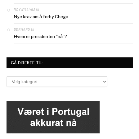
til
ROYWILLIAM
Nye krav om å forby Chega
til
BERNARD
Hvem er presidenten “nå”?
GÅ DIREKTE TIL:
Gå
direkte
til: