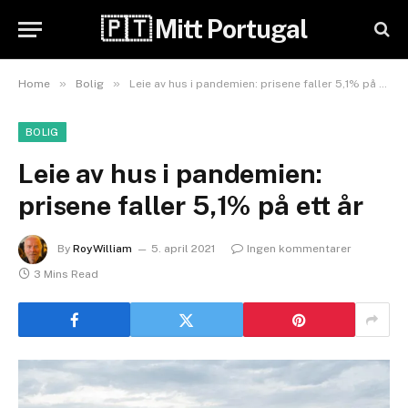
🇵🇹 Mitt Portugal
»
»
Home
Bolig
Leie av hus i pandemien: prisene faller 5,1% på ett år
BOLIG
Leie av hus i pandemien:
prisene faller 5,1% på ett år
By
RoyWilliam
5. april 2021
Ingen kommentarer
3 Mins Read