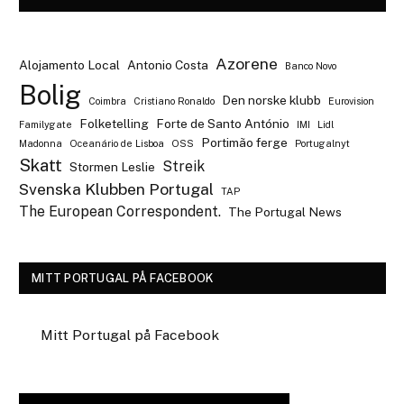
Azorene
Alojamento Local
Antonio Costa
Banco Novo
Bolig
Den norske klubb
Coimbra
Cristiano Ronaldo
Eurovision
Folketelling
Forte de Santo António
Familygate
IMI
Lidl
Portimão ferge
Madonna
Oceanário de Lisboa
OSS
Portugalnyt
Skatt
Streik
Stormen Leslie
Svenska Klubben Portugal
TAP
The European Correspondent.
The Portugal News
MITT PORTUGAL PÅ FACEBOOK
Mitt Portugal på Facebook