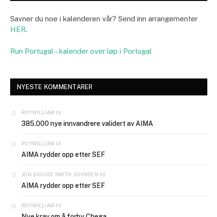
Savner du noe i kalenderen vår? Send inn arrangementer
HER
.
Run Portugal – kalender over løp i Portugal
NYESTE KOMMENTARER
til
ROYWILLIAM
385.000 nye innvandrere validert av AIMA
til
ROYWILLIAM
AIMA rydder opp etter SEF
til
JON SIGURD SMITH JOHNSEN
AIMA rydder opp etter SEF
til
ROYWILLIAM
Nye krav om å forby Chega