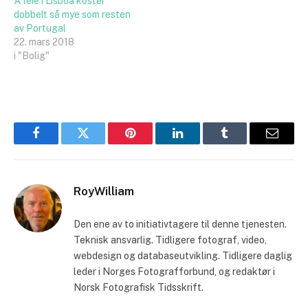
Å leie i Lisboa koster
dobbelt så mye som resten
av Portugal
22. mars 2018
i "Bolig"
Facebook
Twitter
Pinterest
LinkedIn
Tumblr
Email
RoyWilliam
Den ene av to initiativtagere til denne tjenesten.
Teknisk ansvarlig. Tidligere fotograf, video,
webdesign og databaseutvikling. Tidligere daglig
leder i Norges Fotografforbund, og redaktør i
Norsk Fotografisk Tidsskrift.