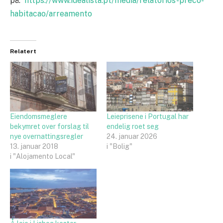
på:
https://www.idealista.pt/media/relatorios-preco-
habitacao/arreamento
Relatert
Eiendomsmeglere
Leieprisene i Portugal har
bekymret over forslag til
endelig roet seg
nye overnattingsregler
24. januar 2026
13. januar 2018
i "Bolig"
i "Alojamento Local"