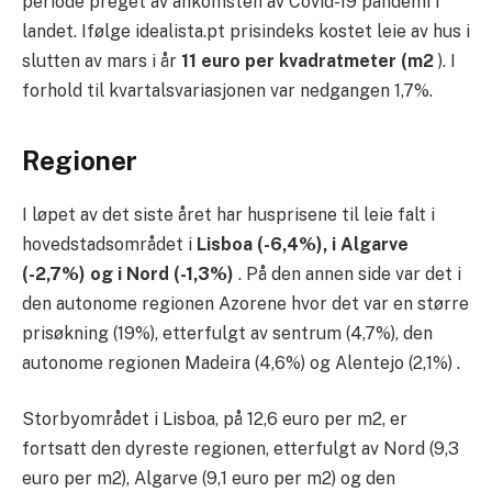
periode preget av ankomsten av Covid-19 pandemi i
landet. Ifølge idealista.pt prisindeks kostet leie av hus i
slutten av mars i år
11 euro per kvadratmeter (m2
). I
forhold til kvartalsvariasjonen var nedgangen 1,7%.
Regioner
I løpet av det siste året har husprisene til leie falt i
hovedstadsområdet i
Lisboa (-6,4%), i Algarve
(-2,7%) og i Nord (-1,3%)
. På den annen side var det i
den autonome regionen Azorene hvor det var en større
prisøkning (19%), etterfulgt av sentrum (4,7%), den
autonome regionen Madeira (4,6%) og Alentejo (2,1%) .
Storbyområdet i Lisboa, på 12,6 euro per m2, er
fortsatt den dyreste regionen, etterfulgt av Nord (9,3
euro per m2), Algarve (9,1 euro per m2) og den