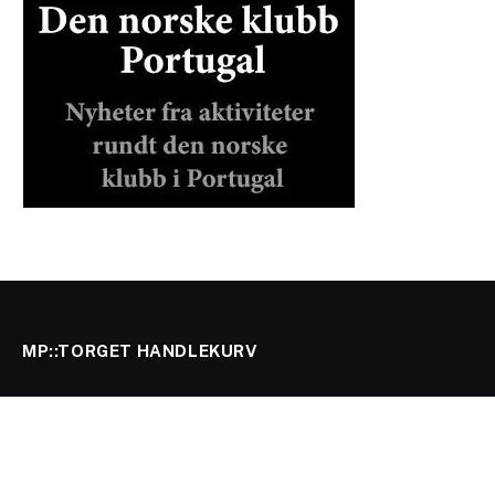
MP::TORGET HANDLEKURV
POPULÆRE KATEGORIER