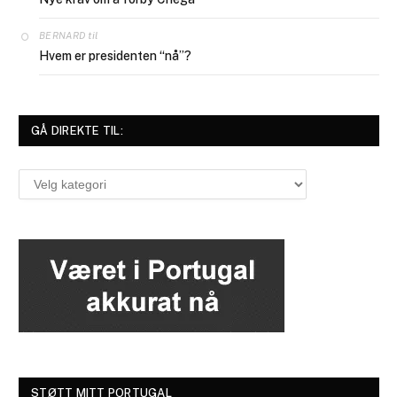
til
BERNARD
Hvem er presidenten “nå”?
GÅ DIREKTE TIL:
Gå
direkte
til:
STØTT MITT PORTUGAL