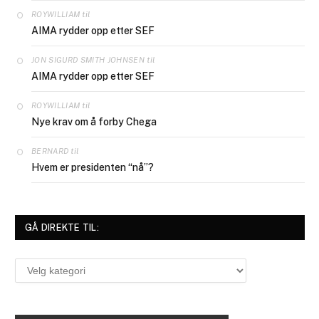
til
ROYWILLIAM
AIMA rydder opp etter SEF
til
JON SIGURD SMITH JOHNSEN
AIMA rydder opp etter SEF
til
ROYWILLIAM
Nye krav om å forby Chega
til
BERNARD
Hvem er presidenten “nå”?
GÅ DIREKTE TIL:
Gå
direkte
til: