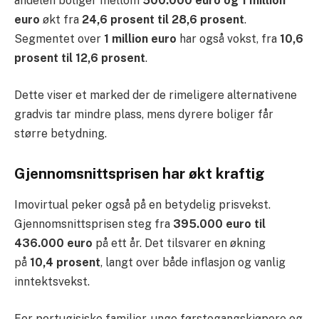
andelen boliger mellom
500.000 euro og 1 million
euro
økt fra
24,6 prosent til 28,6 prosent
.
Segmentet over
1 million euro
har også vokst, fra
10,6
prosent til 12,6 prosent
.
Dette viser et marked der de rimeligere alternativene
gradvis tar mindre plass, mens dyrere boliger får
større betydning.
Gjennomsnittsprisen har økt kraftig
Imovirtual peker også på en betydelig prisvekst.
Gjennomsnittsprisen steg fra
395.000 euro til
436.000 euro
på ett år. Det tilsvarer en økning
på
10,4 prosent
, langt over både inflasjon og vanlig
inntektsvekst.
For portugisiske familier, unge førstegangskjøpere og