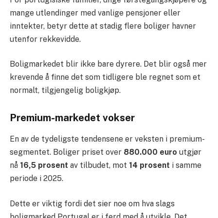
mange utlendinger med vanlige pensjoner eller
inntekter, betyr dette at stadig flere boliger havner
utenfor rekkevidde.
Boligmarkedet blir ikke bare dyrere. Det blir også mer
krevende å finne det som tidligere ble regnet som et
normalt, tilgjengelig boligkjøp.
Premium-markedet vokser
En av de tydeligste tendensene er veksten i premium-
segmentet. Boliger priset over
880.000 euro
utgjør
nå
16,5 prosent
av tilbudet, mot
14 prosent
i samme
periode i 2025.
Dette er viktig fordi det sier noe om hva slags
boligmarked Portugal er i ferd med å utvikle. Det