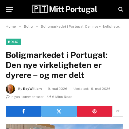
🇵🇹 Mitt Portugal
»
»
Home
Bolig
Boligmarkedet i Portugal: Den nye virkeligheten er dyrere – og mer delt
BOLIG
Boligmarkedet i Portugal:
Den nye virkeligheten er
dyrere – og mer delt
By
RoyWilliam
9. mai 2026
Updated:
9. mai 2026
Ingen kommentarer
6 Mins Read