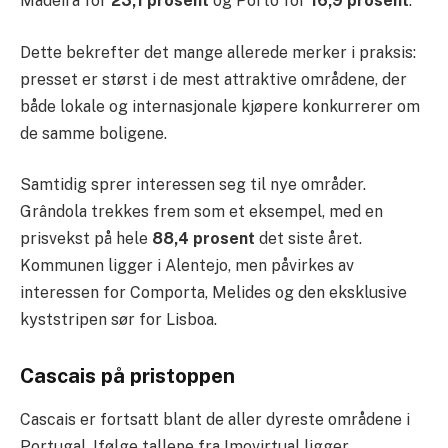
Madeira for
23,1 prosent
og Porto for
16,9 prosent
.
Dette bekrefter det mange allerede merker i praksis:
presset er størst i de mest attraktive områdene, der
både lokale og internasjonale kjøpere konkurrerer om
de samme boligene.
Samtidig sprer interessen seg til nye områder.
Grândola trekkes frem som et eksempel, med en
prisvekst på hele
88,4 prosent
det siste året.
Kommunen ligger i Alentejo, men påvirkes av
interessen for Comporta, Melides og den eksklusive
kyststripen sør for Lisboa.
Cascais på pristoppen
Cascais er fortsatt blant de aller dyreste områdene i
Portugal. Ifølge tallene fra Imovirtual ligger