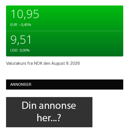
10,95
EUR
–0,45
%
9,51
USD
0,00
%
Valutakurs fra
NOK
den August 9, 2026
ANNONSER: