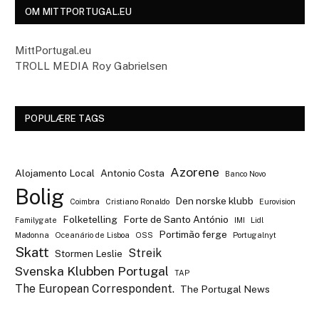
OM MITTPORTUGAL.EU
MittPortugal.eu
TROLL MEDIA Roy Gabrielsen
POPULÆRE TAGS
Azorene
Alojamento Local
Antonio Costa
Banco Novo
Bolig
Den norske klubb
Coimbra
Cristiano Ronaldo
Eurovision
Folketelling
Forte de Santo António
Familygate
IMI
Lidl
Portimão ferge
Madonna
Oceanário de Lisboa
OSS
Portugalnyt
Skatt
Streik
Stormen Leslie
Svenska Klubben Portugal
TAP
The European Correspondent.
The Portugal News