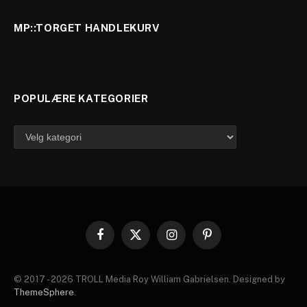
MP::TORGET HANDLEKURV
POPULÆRE KATEGORIER
Populære
kategorier
Facebook
X
Instagram
Pinterest
(Twitter)
© 2017 - 2026 TROLL Media Roy William Gabrielsen. Designed by
ThemeSphere
.