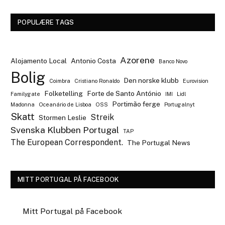
POPULÆRE TAGS
Azorene
Alojamento Local
Antonio Costa
Banco Novo
Bolig
Den norske klubb
Coimbra
Cristiano Ronaldo
Eurovision
Folketelling
Forte de Santo António
Familygate
IMI
Lidl
Portimão ferge
Madonna
Oceanário de Lisboa
OSS
Portugalnyt
Skatt
Streik
Stormen Leslie
Svenska Klubben Portugal
TAP
The European Correspondent.
The Portugal News
MITT PORTUGAL PÅ FACEBOOK
Mitt Portugal på Facebook