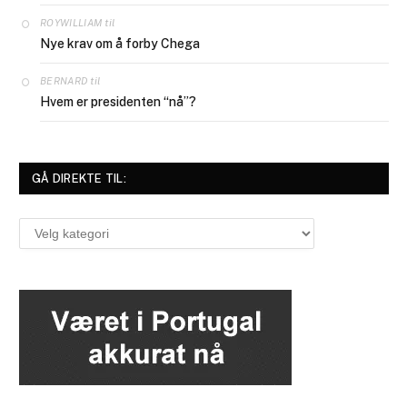
til
ROYWILLIAM
Nye krav om å forby Chega
til
BERNARD
Hvem er presidenten “nå”?
GÅ DIREKTE TIL:
Gå
direkte
til: