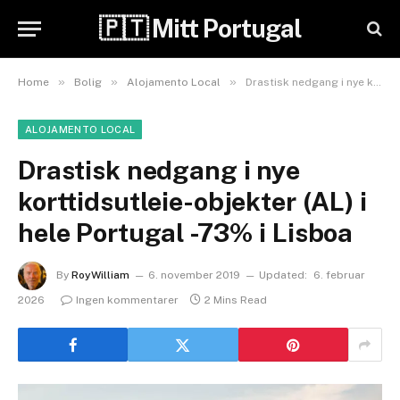
🇵🇹 Mitt Portugal
»
»
»
Home
Bolig
Alojamento Local
Drastisk nedgang i nye korttidsutleie-objekter (AL) i hele Portugal -73% i Lisboa
ALOJAMENTO LOCAL
Drastisk nedgang i nye
korttidsutleie-objekter (AL) i
hele Portugal -73% i Lisboa
By
RoyWilliam
6. november 2019
Updated:
6. februar
2026
Ingen kommentarer
2 Mins Read