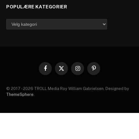
POPULÆRE KATEGORIER
Populære
kategorier
Facebook
X
Instagram
Pinterest
(Twitter)
© 2017 - 2026 TROLL Media Roy William Gabrielsen. Designed by
ThemeSphere
.