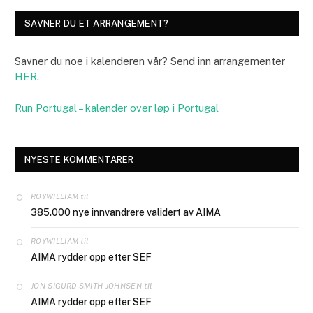
SAVNER DU ET ARRANGEMENT?
Savner du noe i kalenderen vår? Send inn arrangementer
HER
.
Run Portugal – kalender over løp i Portugal
NYESTE KOMMENTARER
til
ROYWILLIAM
385.000 nye innvandrere validert av AIMA
til
ROYWILLIAM
AIMA rydder opp etter SEF
til
JON SIGURD SMITH JOHNSEN
AIMA rydder opp etter SEF